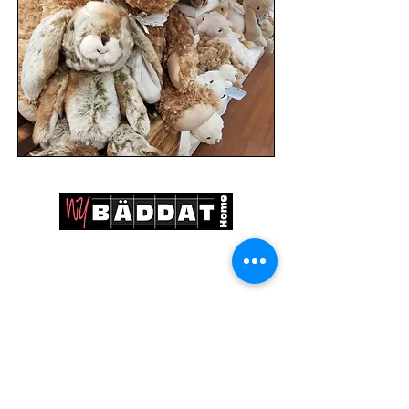
Vi har öppet:
Mån - Fre: 10 - 19
​​Lördagar: 10 - 17
Söndagar: 11 - 17
Tel:
08-540 212 77
E-post:
nybaddat@telia.com